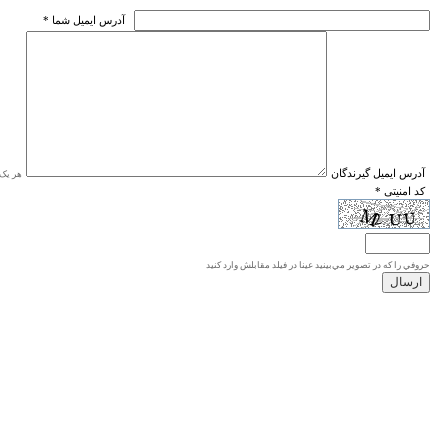
* آدرس ايميل شما
* آدرس ايميل گيرندگان
هر یک ا
* کد امنیتی
حروفي را كه در تصوير مي‌بينيد عينا در فيلد مقابلش وارد كنيد