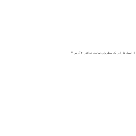
ز ایمیل ها را در یک سطر وارد نمایید، حداکثر ۲۰ آدرس