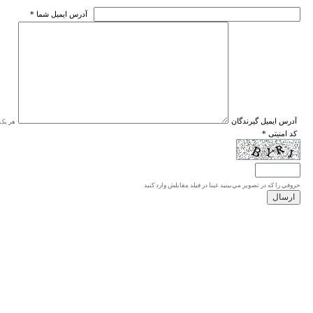
* آدرس ايميل شما
* آدرس ايميل گيرندگان
هر یک ا
* کد امنیتی
حروفي را كه در تصوير مي‌بينيد عينا در فيلد مقابلش وارد كنيد