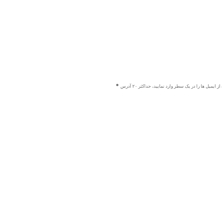
ز ایمیل ها را در یک سطر وارد نمایید، حداکثر ۲۰ آدرس