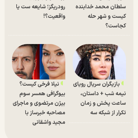
سلطان محمد خدابنده
رودریگز؛ شایعه ست یا
کیست و شهر حله
واقعیت؟!
کجاست؟
بازیگران سریال رویای
نیلا فرخی کیست؟
نیمه شب + داستان،
بیوگرافی همسر سوم
ساعت پخش و زمان
بیژن مرتضوی و ماجرای
تکرار از شبکه سه
مصاحبه خبرساز با
مجید واشقانی