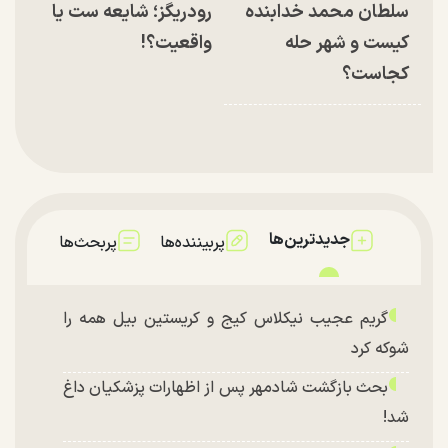
سلطان محمد خدابنده
رودریگز؛ شایعه ست یا
کیست و شهر حله
واقعیت؟!
کجاست؟
جدیدترین‌ها
پربیننده‌ها
پربحث‌ها
گریم عجیب نیکلاس کیج و کریستین بیل همه را
شوکه کرد
بحث بازگشت شادمهر پس از اظهارات پزشکیان داغ
شد!