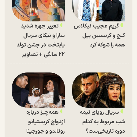
گریم عجیب نیکلاس
تغییر چهره شدید
کیج و کریستین بیل
سارا و نیکای سریال
همه را شوکه کرد
پایتخت در جشن تولد
۲۲ سالگی + تصاویر
سریال رویای نیمه
همه‌چیز درباره
شب مربوط به کدام
ازدواج کریستیانو
دوره تاریخی‌ست؟
رونالدو و جورجینا