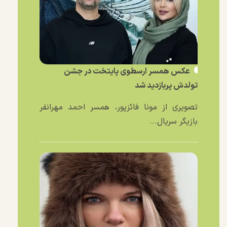
عکس همسر ارسطوی پایتخت در جشن
تولدش پربازدید شد
تصویری از مونا فائزپور، همسر احمد مهرانفر
بازیگر سریال...