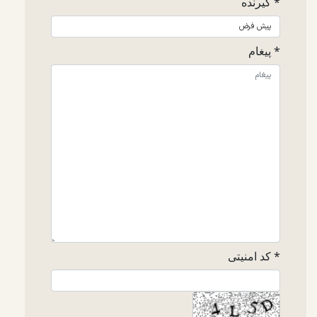
* گیرنده
* پیغام
* کد امنیتی