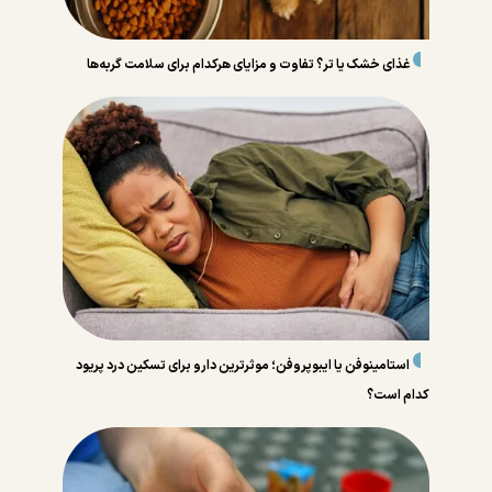
غذای خشک یا تر؟ تفاوت و مزایای هرکدام برای سلامت گربه‌ها
استامینوفن یا ایبوپروفن؛ موثرترین دارو برای تسکین درد‌ پریود
کدام است؟