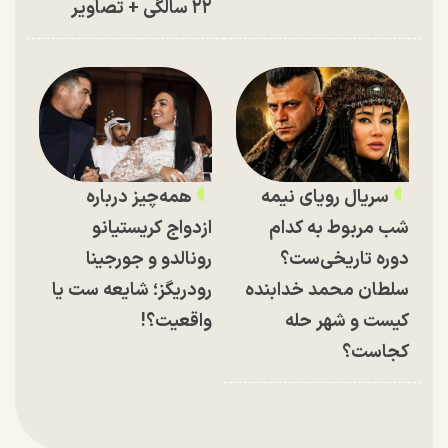
۲۲ سالگی + تصاویر
سریال رویای نیمه
همه‌چیز درباره
شب مربوط به کدام
ازدواج کریستیانو
دوره تاریخی‌ست؟
رونالدو و جورجینا
سلطان محمد خدابنده
رودریگز؛ شایعه ست یا
کیست و شهر حله
واقعیت؟!
کجاست؟