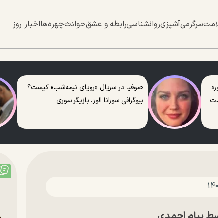
امت
سرگرمی
آشپزی
روانشناسی
رابطه و عشق
حوادث
چهره‌ها
اخبار روز
ره
صوفیا در سریال «رویای نیمه‌شب» کیست؟
ست
بیوگرافی سوزانا الوز، بازیگر سوری
سط پیام احمدی