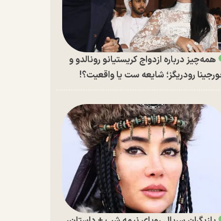
همه‌چیز درباره ازدواج کریستیانو رونالدو و
رجینا رودریگز؛ شایعه ست یا واقعیت؟!
بازیگران سریال رویای نیمه شب + داستان،