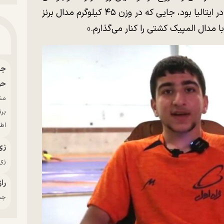
به تیم ملی رسید. نخستین حضور جهانی‌اش در ایتالیا بود، جایی که در وزن ۴۵ کیلوگرم مدال برنز
ا مدال المپیک کشتی را کنار می‌گذارم.»
حو
بر
اط
زی
زی‌
راز
جدی