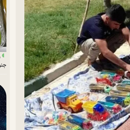
ر
جنو