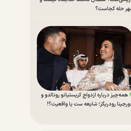
ر حله کجاست؟
همه‌چیز درباره ازدواج کریستیانو رونالدو و
رجینا رودریگز؛ شایعه ست یا واقعیت؟!