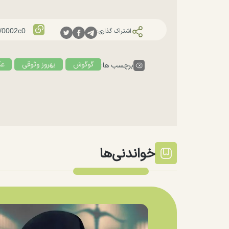
اشتراک گذاری:
گوگوش
بهروز وثوقی
عک
برچسب ها:
خواندنی‌ها