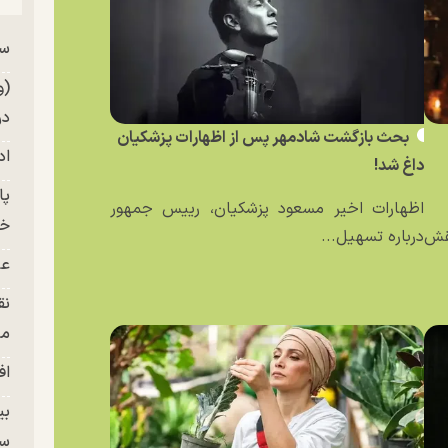
سر
من
(و
در
بحث بازگشت شادمهر پس از اظهارات پزشکیان
اد
داغ شد!
اظهارات اخیر مسعود پزشکیان، رییس جمهور
خز
نقش
درباره تسهیل...
عل
نق
من
اف
بی
سر