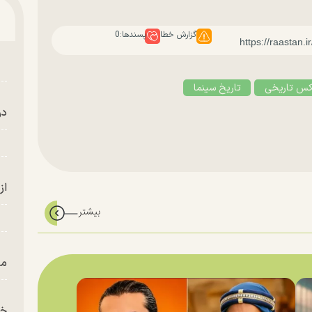
گزارش خطا
پسندها:
0
س تاریخی
تاریخ سینما
در
از
من
خز