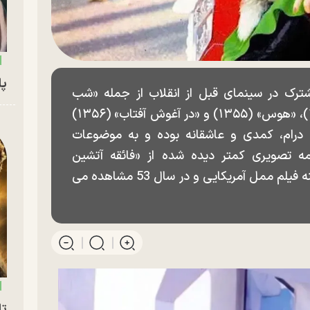
پای
ترک در سینمای قبل از انقلاب از جمله «شب
غریبان» (۱۳۵۲)، «ممل آمریکایی» (۱۳۵۳)، «هوس» (۱۳۵۵) و «در آغوش آفتاب» (۱۳۵۶)
ی درام، کمدی و عاشقانه بوده و به موضوعات
مه تصویری کمتر دیده شده از «فائقه آتشین
(گوگوش) و بهروز وثوقی» را در پشت صحنه فیلم ممل آمریکایی و در سال 53 مشاهده می
تا