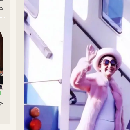
شه
جو