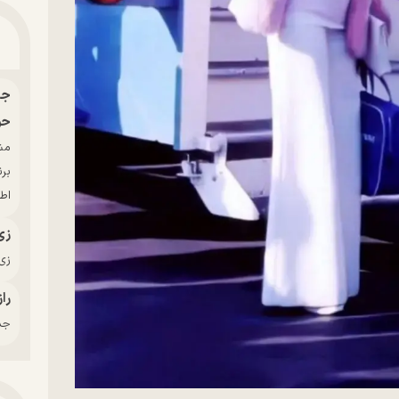
حو
بر
اط
زی
زی‌
راز
جدی