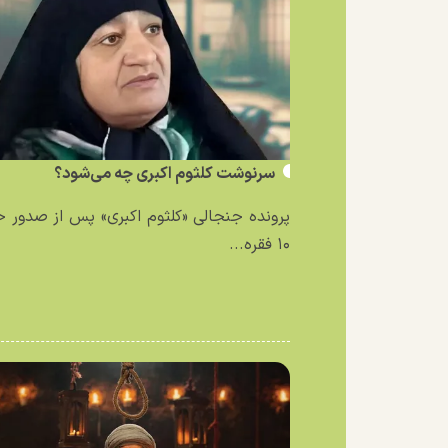
سرنوشت کلثوم اکبری چه می‌شود؟
پرونده جنجالی «کلثوم اکبری» پس از صدور 
۱۰ فقره...