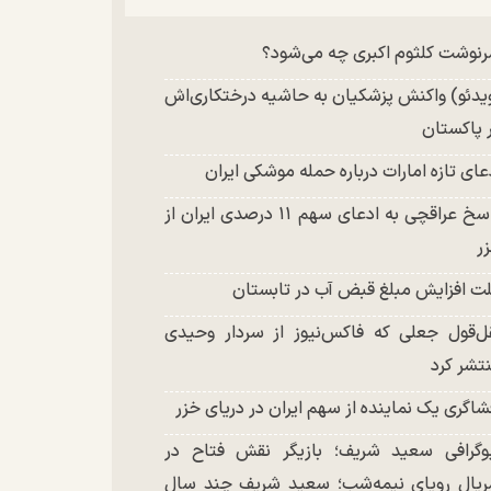
چند تصویر بسیار زیبا و جدید از هدیه تهرانی
نوشت کلثوم اکبری چه می‌شود؟
تشر شد
یدئو) واکنش پزشکیان به حاشیه درختکاری‌اش
 پاکستان
عای تازه امارات درباره حمله موشکی ایران
پاسخ عراقچی به ادعای سهم ۱۱ درصدی ایران از
ر
ت افزایش مبلغ قبض آب در تابستان
ل‌قول جعلی که فاکس‌نیوز از سردار وحیدی
تشر کرد
شاگری یک نماینده از سهم ایران در دریای خزر
وگرافی سعید شریف؛ بازیگر نقش فتاح در
یال رویای نیمه‌شب؛ سعید شریف چند سال