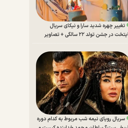
تغییر چهره شدید سارا و نیکای سریال
تخت در جشن تولد ۲۲ سالگی + تصاویر
سریال رویای نیمه شب مربوط به کدام دوره
ریخی‌ست؟ سلطان محمد خدابنده کیست و