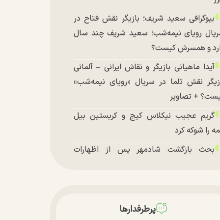
بیوگرافی سعید شریف؛ بازیگر نقش فتاح در
یال رویای نیمه‌شب؛ سعید شریف چند سال
رد و همسرش کیست؟
آیدا ماهیانی بازیگر و نقاش ایرانی – آلمانی
زیگر نقش تلما در سریال «رویای نیمه‌شب»
ست؟ + تصاویر
گریم عجیب نیکلاس کیج و کریستین بیل
ه را شوکه کرد
بحث بازگشت شادمهر پس از اظهارات
شکیان داغ شد!
تغییر چهره شدید سارا و نیکای سریال
تخت در جشن تولد ۲۲ سالگی + تصاویر
پرطرفدارها
توافق با آمریکا در انتظار تایید نهایی شعام؟