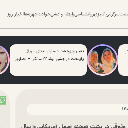
امت
سرگرمی
آشپزی
روانشناسی
رابطه و عشق
حوادث
چهره‌ها
اخبار روز
ر
تغییر چهره شدید سارا و نیکای سریال
پایتخت در جشن تولد ۲۲ سالگی + تصاویر
 وثوقی در پشت صحنه «ممل آمریکایی»؛ سال