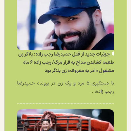
جزئیات جدید از قتل حمیدرضا رجب زاده: بلاگر زن
طعمه کشاندن مداح به قرار مرگ/ رجب زاده ۶ ماه
مشغول «امر به معروف» زن بلاگر بود
با دستگیری ۵ مرد و یک زن در پرونده حمیدرضا
رجب زاده،...