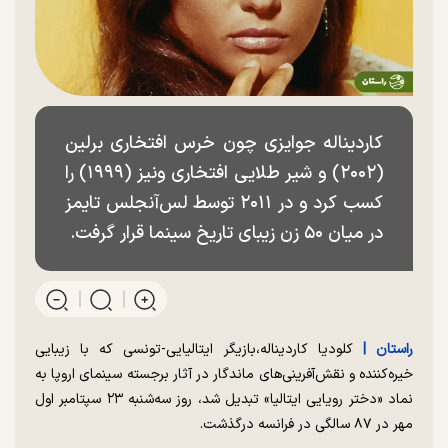
کاردیناله جوایزی چون خرس افتخاری برلین
(۲۰۰۲) و شیر طلایی افتخاری ونیز (۱۹۹۹) را
کسب کرد و در ۲۰۱۱ توسط لس‌آنجلس تایمز
در میان ۵۰ زن زیبای تاریخ سینما قرار گرفت.
راستان |
کلودیا کاردیناله،بازیگر ایتالیایی-تونسی که با زیبایی
خیره‌کننده و نقش‌آفرینی‌های ماندگار در آثار برجسته سینمای اروپا به
نماد «دختر رویایی ایتالیا» تبدیل شد، روز سه‌شنبه ۲۳ سپتامبر اول
مهر در ۸۷ سالگی در فرانسه درگذشت.