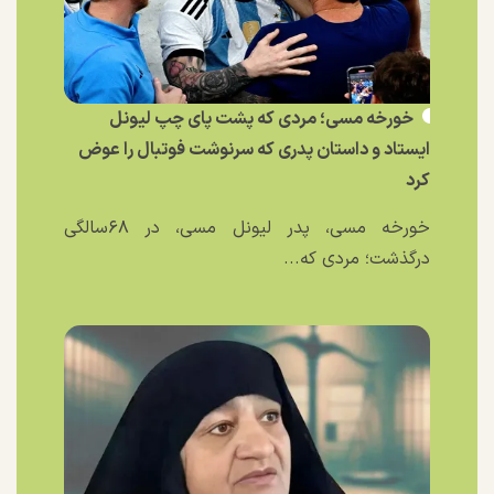
خورخه مسی؛ مردی که پشت پای چپ لیونل
ایستاد و داستان پدری که سرنوشت فوتبال را عوض
کرد
خورخه مسی، پدر لیونل مسی، در ۶۸سالگی
درگذشت؛ مردی که...