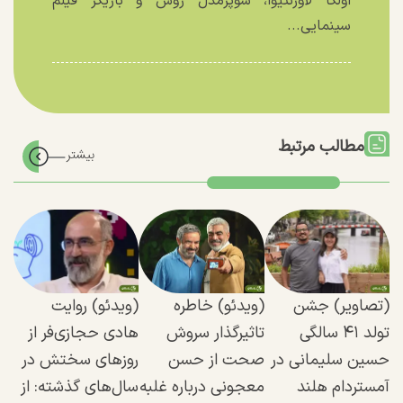
اولگا لاورنتیوا، سوپرمدل روس و بازیگر فیلم
سینمایی...
مطالب مرتبط
(تصاویر) جشن
(ویدئو) خاطره
(ویدئو) روایت
تولد ۴۱ سالگی
تاثیرگذار سروش
هادی حجازی‌فر از
حسین سلیمانی در
صحت از حسن
روز‌های سختش در
آمستردام هلند
معجونی درباره غلبه
سال‌های گذشته: از