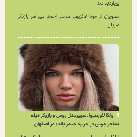
پربازدید شد
تصویری از مونا فائزپور، همسر احمد مهرانفر بازیگر
سریال...
اولگا لاورنتیوا، سوپرمدل روس و بازیگر فیلم
«ماجراجویی در جزیره جیمز باند» در اصفهان