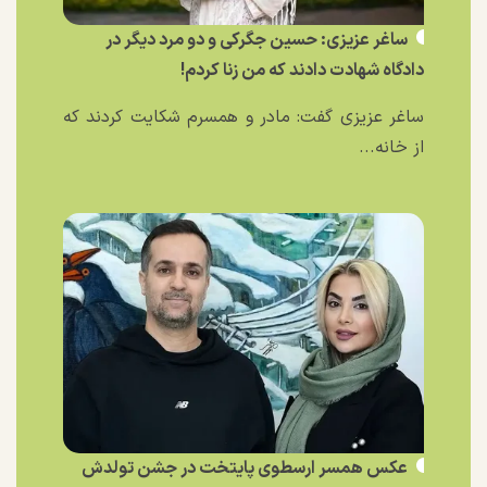
ساغر عزیزی: حسین جگرکی و دو مرد دیگر در
دادگاه شهادت دادند که من زنا کردم!
ساغر عزیزی گفت: مادر و همسرم شکایت کردند که
از خانه...
عکس همسر ارسطوی پایتخت در جشن تولدش