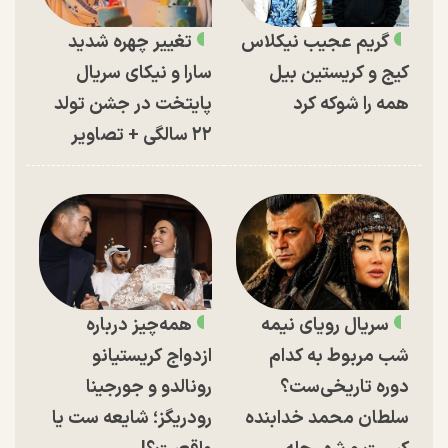
گریم عجیب نیکلاس
تغییر چهره شدید
کیج و کریستین بیل
سارا و نیکای سریال
همه را شوکه کرد
پایتخت در جشن تولد
۲۲ سالگی + تصاویر
سریال رویای نیمه
همه‌چیز درباره
شب مربوط به کدام
ازدواج کریستیانو
دوره تاریخی‌ست؟
رونالدو و جورجینا
سلطان محمد خدابنده
رودریگز؛ شایعه ست یا