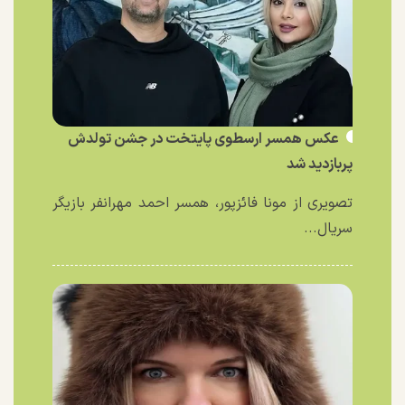
عکس همسر ارسطوی پایتخت در جشن تولدش
پربازدید شد
تصویری از مونا فائزپور، همسر احمد مهرانفر بازیگر
سریال...