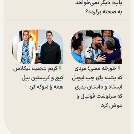
پاپ» دیگر نمی‌خواهد
به صحنه برگردد؟
خورخه مسی؛ مردی
گریم عجیب نیکلاس
که پشت پای چپ لیونل
کیج و کریستین بیل
ایستاد و داستان پدری
همه را شوکه کرد
که سرنوشت فوتبال را
عوض کرد