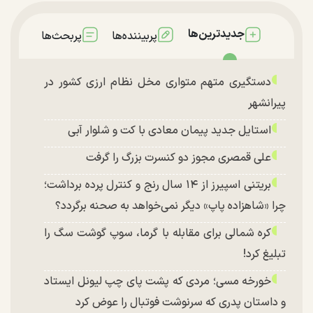
جدیدترین‌ها
پربیننده‌ها
پربحث‌ها
دستگیری متهم متواری مخل نظام ارزی کشور در
پیرانشهر
استایل جدید پیمان معادی با کت و شلوار آبی
علی قمصری مجوز دو کنسرت بزرگ را گرفت
بریتنی اسپیرز از ۱۴ سال رنج و کنترل پرده برداشت؛
چرا «شاهزاده پاپ» دیگر نمی‌خواهد به صحنه برگردد؟
کره شمالی برای مقابله با گرما، سوپ گوشت سگ را
تبلیغ کرد!
خورخه مسی؛ مردی که پشت پای چپ لیونل ایستاد
و داستان پدری که سرنوشت فوتبال را عوض کرد