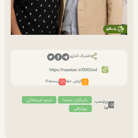
اشتراک گذاری:
گزارش خطا
پسندها:
0
بازیگران سینما
مریم امیرجلالی
برچسب
ها:
بیوگرافی