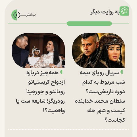
به روایت دیگر
سریال رویای نیمه
همه‌چیز درباره
شب مربوط به کدام
ازدواج کریستیانو
دوره تاریخی‌ست؟
رونالدو و جورجینا
سلطان محمد خدابنده
رودریگز؛ شایعه ست یا
کیست و شهر حله
واقعیت؟!
کجاست؟