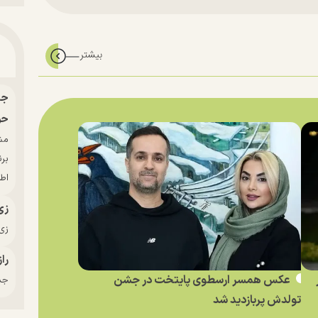
حو
بر
اط
زی
زی‌
راز
عکس همسر ارسطوی پایتخت در جشن
جدی
تولدش پربازدید شد