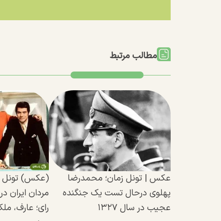
مطالب مرتبط
عکس | تونل زمان؛ محمدرضا
(عکس) تونل ز
پهلوی درحال تست یک جنگنده
عجیب در سال ۱۳۲۷
رای؛ عارف، مل