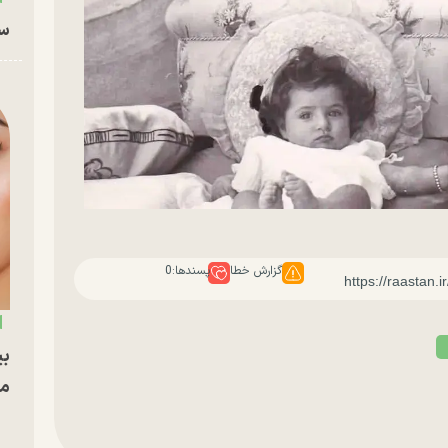
سا
گزارش خطا
پسندها:
0
بی
مج