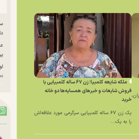
سا
دا
عک
پر
او
«م
ملکه شایعه کلمبیا؛ زن ۶۷ ساله کلمبیایی با
فروش شایعات و خبر‌های همسایه‌ها دو خانه
ان،
خرید
یک زن ۶۷ ساله کلمبیایی سرگرمی مورد علاقه‌اش
را به یک...