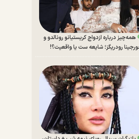
همه‌چیز درباره ازدواج کریستیانو رونالدو و
رجینا رودریگز؛ شایعه ست یا واقعیت؟!
بازیگران سریال رویای نیمه شب + داستان،