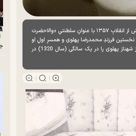
شهناز پهلوی (زادهٔ ۵ آبان ۱۳۱۹) که تا پیش از انقلابِ ۱۳۵۷ با عنوانِ سلطنتیِ «والاحضرت
ستین فرزندِ محمدرضا پهلوی و همسرِ اولِ او
جو
فوزیه، شاهدختِ مصری است. تصویری از شهناز پهلوی را در یک سالگی (سال 1320) در