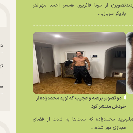
دند
تصویری از مونا فائزپور، همسر احمد مهرانفر
بازیگر سریال...
دا
تو
«م
دو تصویر برهنه و عجیب که نوید محمدزاده از
خودش منتشر کرد
یلم
نوید محمدزاده که مدت‌ها به شدت از فضای
مجازی دور شده...