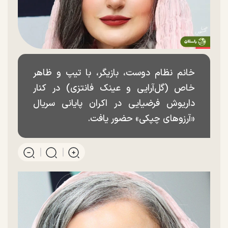
خانم نظام دوست، بازیگر، با تیپ و ظاهر
خاص (گل‌آرایی و عینک فانتزی) در کنار
داریوش فرضیایی در اکران پایانی سریال
«آرزوهای چپکی» حضور یافت.