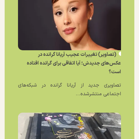
(تصاویر) تغییرات عجیب آریانا گرانده در
عکس‌های جدیدش؛ آیا اتفاقی برای گرانده افتاده
است؟
تصاویری جدید از آریانا گرانده در شبکه‌های
اجتماعی منتشرشده...