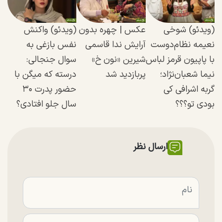
(ویدئو) شوخی
عکس | چهره بدون
(ویدئو) واکنش
نعیمه نظام‌دوست
آرایش ندا قاسمی
نفس بازغی به
با پاپیون قرمز لباس
شیرین «نون خ»
سوال جنجالی:
نیما شعبان‌نژاد؛
پربازدید شد
درسته که میگن با
گربه اشرافی کی
حضور پدرت ۳۰
بودی تو؟؟؟
سال جلو افتادی؟
ارسال نظر