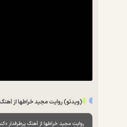
(ویدئو) روایت مجید خراطها از آهنگ
روایت مجید خراطها از آهنگ پرطرفدار «ک