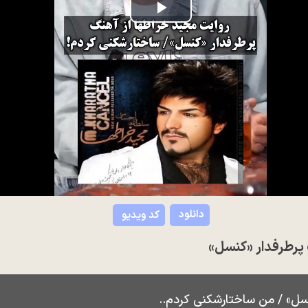
Play
Video
دانلود
کد ویدیو
 پرطرفدار «کنسل»
نسل» / من ساختارشکنی کردم..