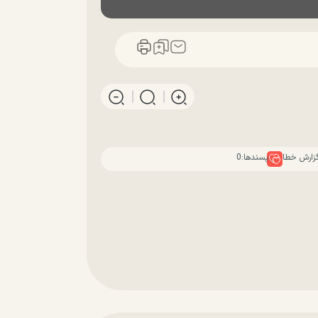
زارش خطا
پسندها:
0