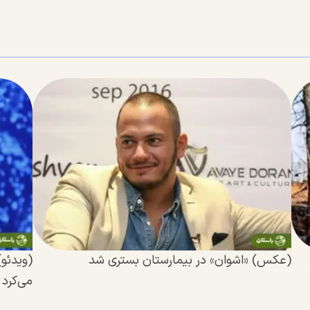
(عکس) «اشوان» در بیمارستان بستری شد
(ویدئو)
می‌کرد