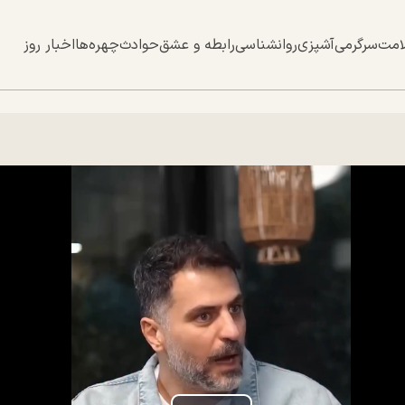
امت
سرگرمی
آشپزی
روانشناسی
رابطه و عشق
حوادث
چهره‌ها
اخبار روز