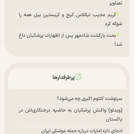
تصاویر
گریم عجیب نیکلاس کیج و کریستین بیل همه را
شوکه کرد
بحث بازگشت شادمهر پس از اظهارات پزشکیان داغ
شد!
تغییر چهره شدید سارا و نیکای سریال پایتخت در
جشن تولد ۲۲ سالگی + تصاویر
توافق با آمریکا در انتظار تایید نهایی شعام؟
پرطرفدارها
چند تصویر بسیار زیبا و جدید از هدیه تهرانی منتشر
شد
سرنوشت کلثوم اکبری چه می‌شود؟
(ویدئو) واکنش پزشکیان به حاشیه درختکاری‌اش در
پاکستان
ادعای تازه امارات درباره حمله موشکی ایران