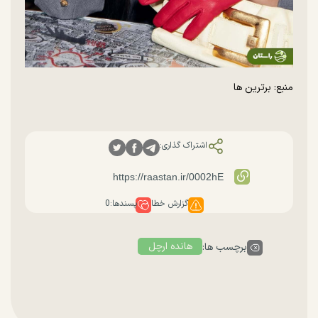
منبع: برترین ها
اشتراک گذاری:
گزارش خطا
پسندها:
0
هانده ارچل
برچسب ها: