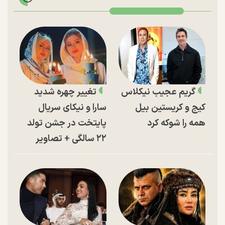
گریم عجیب نیکلاس
تغییر چهره شدید
کیج و کریستین بیل
سارا و نیکای سریال
همه را شوکه کرد
پایتخت در جشن تولد
۲۲ سالگی + تصاویر