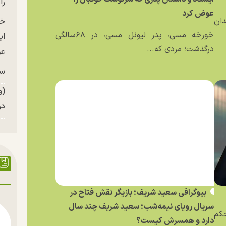
را
عوض کرد
دان
خو
خورخه مسی، پدر لیونل مسی، در ۶۸سالگی
ای
درگذشت؛ مردی که...
عو
سر
(و
در
بیوگرافی سعید شریف؛ بازیگر نقش فتاح در
سریال رویای نیمه‌شب؛ سعید شریف چند سال
حکم
دارد و همسرش کیست؟