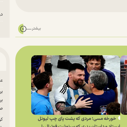
در
عل
بر
صح
خورخه مسی؛ مردی که پشت پای چپ لیونل
کر
ایستاد و داستان پدری که سرنوشت فوتبال را