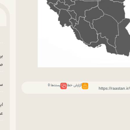
بر
صح
سگ
گزارش خطا
پسندها:
0
ای
عو