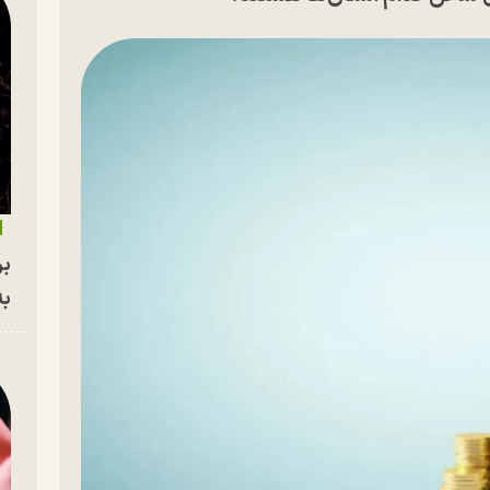
بر
به