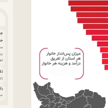
حو
بر
اط
زی
زی‌
راز
جدی