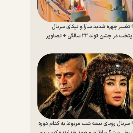
تغییر چهره شدید سارا و نیکای سریال
تخت در جشن تولد ۲۲ سالگی + تصاویر
سریال رویای نیمه شب مربوط به کدام دوره
ریخی‌ست؟ سلطان محمد خدابنده کیست و