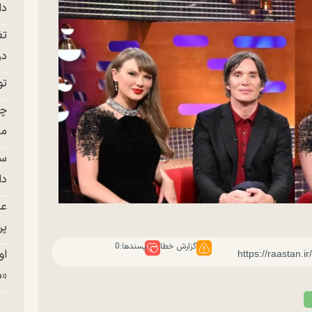
دا
تغ
در ج
تو
چن
من
سا
دا
عک
پر
گزارش خطا
پسندها:
0
او
«م