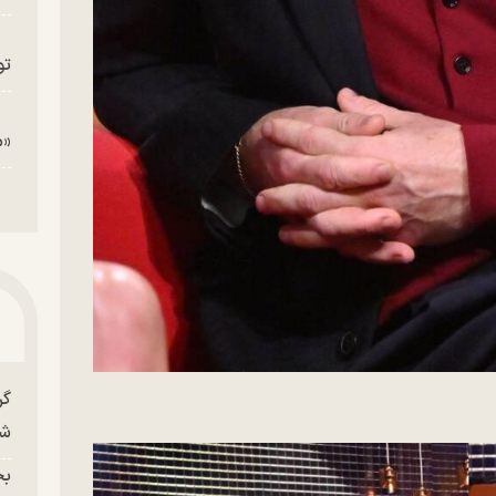
تو
«م
گر
شو
بح