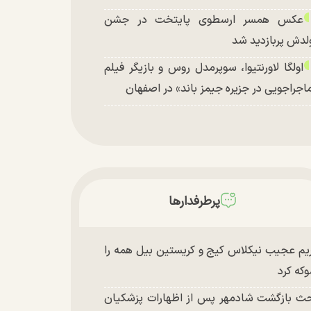
عکس همسر ارسطوی پایتخت در جشن
لدش پربازدید شد
اولگا لاورنتیوا، سوپرمدل روس و بازیگر فیلم
اجراجویی در جزیره جیمز باند» در اصفهان
پرطرفدارها
یم عجیب نیکلاس کیج و کریستین بیل همه را
که کرد
ث بازگشت شادمهر پس از اظهارات پزشکیان