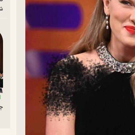
شه
جو