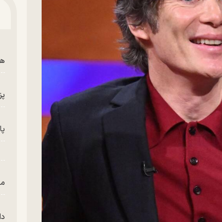
هم
پز
پای
من
دا