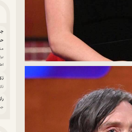
حو
بر
اط
زی
زی‌
راز
جدی