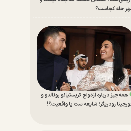
ر حله کجاست؟
همه‌چیز درباره ازدواج کریستیانو رونالدو و
رجینا رودریگز؛ شایعه ست یا واقعیت؟!