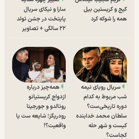
کیج و کریستین بیل
سارا و نیکای سریال
همه را شوکه کرد
پایتخت در جشن تولد
۲۲ سالگی + تصاویر
سریال رویای نیمه
همه‌چیز درباره
شب مربوط به کدام
ازدواج کریستیانو
دوره تاریخی‌ست؟
رونالدو و جورجینا
سلطان محمد خدابنده
رودریگز؛ شایعه ست یا
کیست و شهر حله
واقعیت؟!
کجاست؟