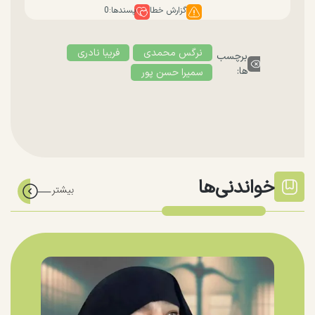
گزارش خطا
پسندها:
0
نرگس محمدی
فریبا نادری
برچسب
ها:
سمیرا حسن پور
خواندنی‌ها