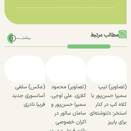
مطالب مرتبط
(تصاویر) تیپ
(تصاویر) محمود
(عکس) سلفی
سمیرا حسن‌پور با
کلاری، علی اوجی،
آسانسوری جدید
کلاه کپ در کنار
سمیرا حسن‌پور و
فریبا نادری
استخر؛ دلنوشته‌ای
سامان سالور در
برای پاییز
اکران خصوصی
«آدم فروش» در دبی