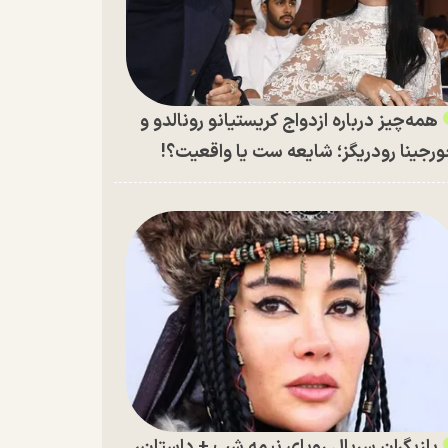
همه‌چیز درباره ازدواج کریستیانو رونالدو و
رجینا رودریگز؛ شایعه ست یا واقعیت؟!
بازیگران سریال رویای نیمه شب + داستان،