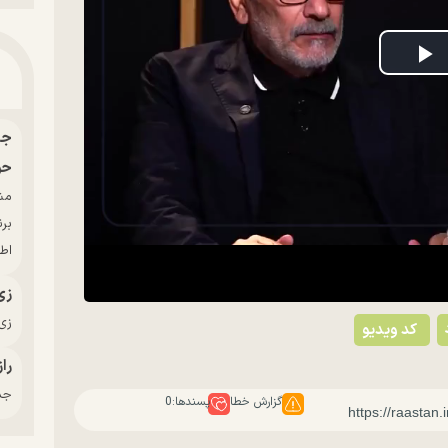
P
V
حو
بر
اط
زی
زی‌
کد ویدیو
راز
جدی
گزارش خطا
پسندها:
0