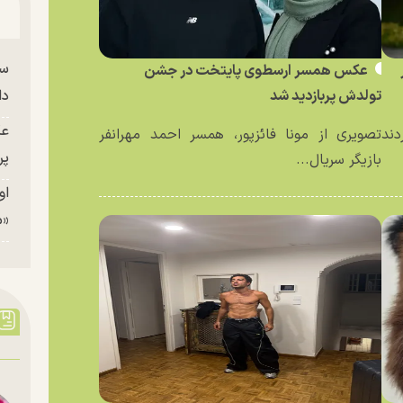
سا
عکس همسر ارسطوی پایتخت در جشن
تولدش پربازدید شد
دا
عک
دند
تصویری از مونا فائزپور، همسر احمد مهرانفر
پر
بازیگر سریال...
او
«م