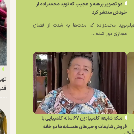
دو تصویر برهنه و عجیب که نوید محمدزاده از
خودش منتشر کرد
یلم
نوید محمدزاده که مدت‌ها به شدت از فضای
مجازی دور شده...
«
تهی
قدر
ملکه شایعه کلمبیا؛ زن ۶۷ ساله کلمبیایی با
فروش شایعات و خبر‌های همسایه‌ها دو خانه
ان،