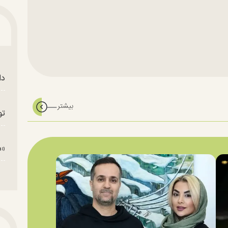
دا
تو
«م