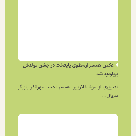
عکس همسر ارسطوی پایتخت در جشن تولدش
پربازدید شد
تصویری از مونا فائزپور، همسر احمد مهرانفر بازیگر
سریال...