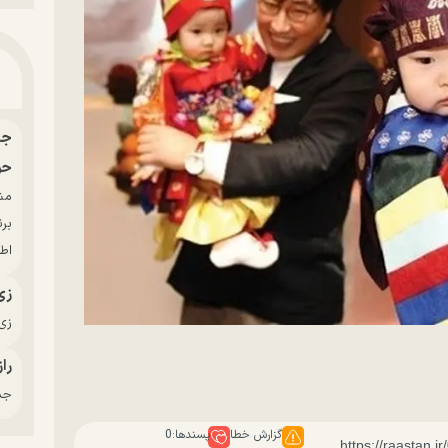
حو
بر
اط
زی
زی‌
راز
جدی
گزارش خطا
پسندها:
0