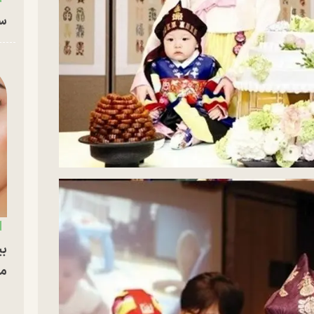
سا
بی
مج