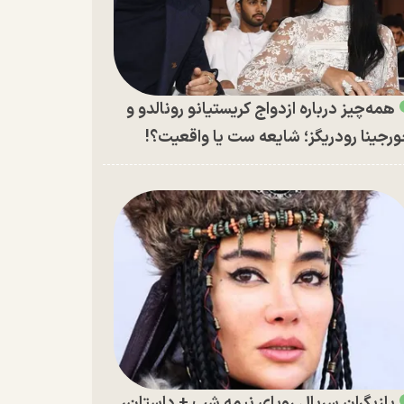
همه‌چیز درباره ازدواج کریستیانو رونالدو و
رجینا رودریگز؛ شایعه ست یا واقعیت؟!
بازیگران سریال رویای نیمه شب + داستان،