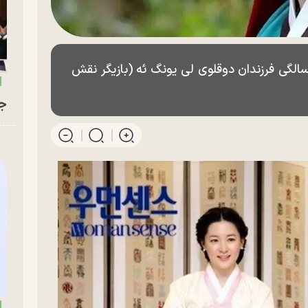
سالگی فرزندان دوقلوی لی یونگ ئه (بازیگر نقش
جو