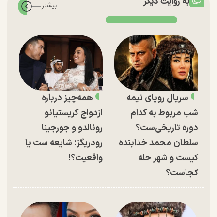
به روایت دیگر
سریال رویای نیمه
همه‌چیز درباره
شب مربوط به کدام
ازدواج کریستیانو
دوره تاریخی‌ست؟
رونالدو و جورجینا
سلطان محمد خدابنده
رودریگز؛ شایعه ست یا
کیست و شهر حله
واقعیت؟!
کجاست؟