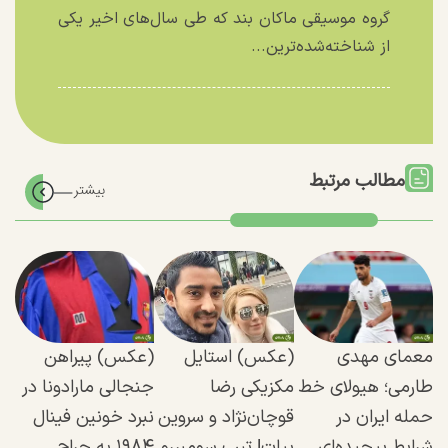
گروه موسیقی ماکان بند که طی سال‌های اخیر یکی
از شناخته‌شده‌ترین...
مطالب مرتبط
معمای مهدی
(عکس) استایل
(عکس) پیراهن
طارمی؛ هیولای خط
مکزیکی رضا
جنجالی مارادونا در
حمله ایران در
قوچان‌نژاد و سروین
نبرد خونین فینال
شرایط پیچیده‌ای
بیات! تیپ سومبررو
۱۹۸۴ به حراج