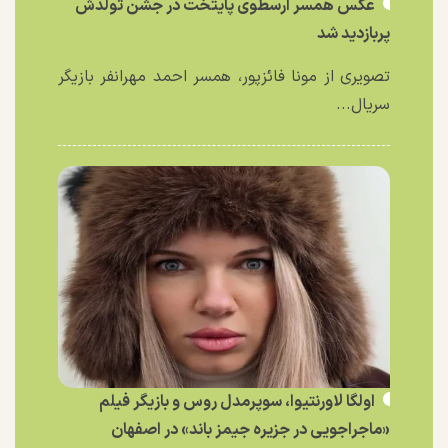
عکس همسر ارسطوی پایتخت در جشن تولدش
پربازدید شد
تصویری از مونا فائزپور، همسر احمد مهرانفر بازیگر
سریال...
اولگا لاورنتیوا، سوپرمدل روس و بازیگر فیلم
«ماجراجویی در جزیره جیمز باند» در اصفهان