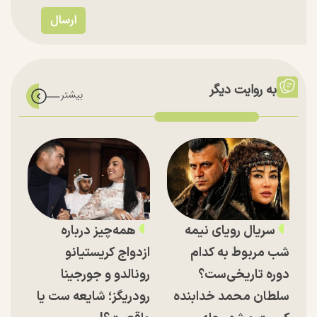
به روایت دیگر
سریال رویای نیمه
همه‌چیز درباره
شب مربوط به کدام
ازدواج کریستیانو
دوره تاریخی‌ست؟
رونالدو و جورجینا
سلطان محمد خدابنده
رودریگز؛ شایعه ست یا