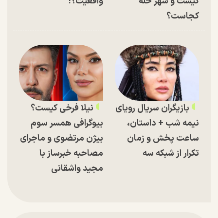
کیست و شهر حله
واقعیت؟!
کجاست؟
بازیگران سریال رویای
نیلا فرخی کیست؟
نیمه شب + داستان،
بیوگرافی همسر سوم
ساعت پخش و زمان
بیژن مرتضوی و ماجرای
تکرار از شبکه سه
مصاحبه خبرساز با
مجید واشقانی