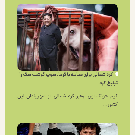
کره شمالی برای مقابله با گرما، سوپ گوشت سگ را
تبلیغ کرد!
کیم جونگ اون، رهبر کره شمالی، از شهروندان این
کشور...