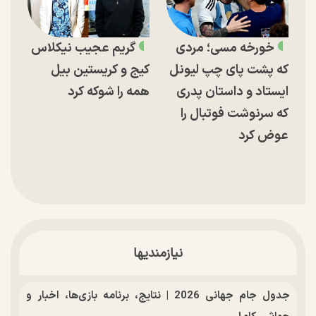
خورخه مسی؛ مردی
گریم عجیب نیکلاس
که پشت پای چپ لیونل
کیج و کریستین بیل
ایستاد و داستان پدری
همه را شوکه کرد
که سرنوشت فوتبال را
عوض کرد
نیازمندیها
جدول جام جهانی 2026 | نتایج، برنامه بازی‌ها، اخبار و