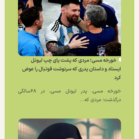
خورخه مسی؛ مردی که پشت پای چپ لیونل
ایستاد و داستان پدری که سرنوشت فوتبال را عوض
کرد
خورخه مسی، پدر لیونل مسی، در ۶۸سالگی
درگذشت؛ مردی که...