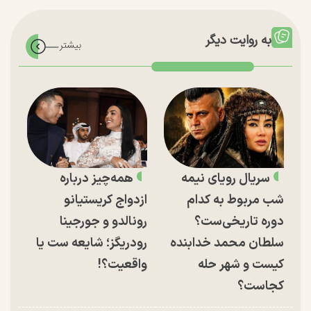
به روایت دیگر
سریال رویای نیمه
همه‌چیز درباره
شب مربوط به کدام
ازدواج کریستیانو
دوره تاریخی‌ست؟
رونالدو و جورجینا
سلطان محمد خدابنده
رودریگز؛ شایعه ست یا
کیست و شهر حله
واقعیت؟!
کجاست؟