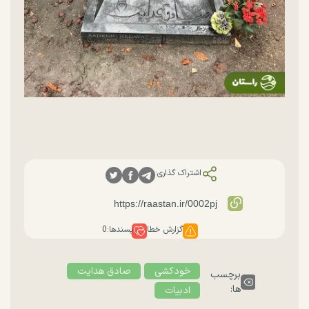
اشتراک گذاری:
گزارش خطا
پسندها:
0
خودکشی
صادق هدایت
برچسب
ها:
ادبیات