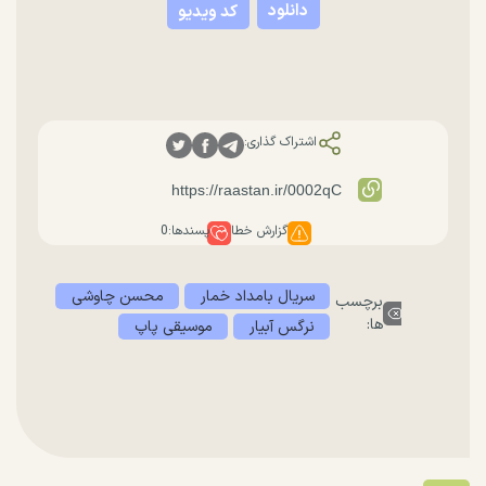
دانلود
کد ویدیو
اشتراک گذاری:
گزارش خطا
پسندها:
0
سریال بامداد خمار
محسن چاوشی
برچسب
ها:
نرگس آبیار
موسیقی پاپ