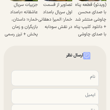
(ویدئو) قطعه پناه
تصاویر از قسمت
جزییات سریال
با صدای محسن
اول سریال بامداد
عاشقانه «بامداد
چاوشی منتشر شد
خمار؛ المیرا دهقانی
خمار»؛ داستان،
+ دانلود کلیپ پناه
در نقش ⁨سودابه‌
بازیگران و زمان
با صدای چاوشی
پخش + تیزر رسمی
ارسال نظر