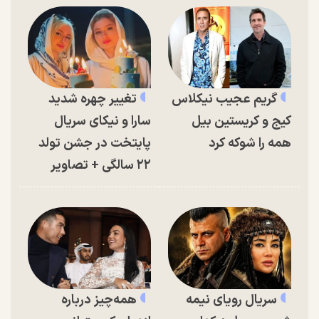
گریم عجیب نیکلاس
تغییر چهره شدید
کیج و کریستین بیل
سارا و نیکای سریال
همه را شوکه کرد
پایتخت در جشن تولد
۲۲ سالگی + تصاویر
سریال رویای نیمه
همه‌چیز درباره