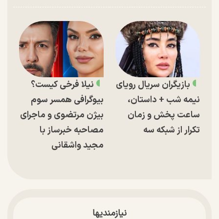
بازیگران سریال رویای
نیلا فرخی کیست؟
نیمه شب + داستان،
بیوگرافی همسر سوم
ساعت پخش و زمان
بیژن مرتضوی و ماجرای
تکرار از شبکه سه
مصاحبه خبرساز با
مجید واشقانی
نیازمندیها