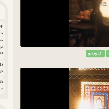
V
حو
بر
کد ویدیو
اط
زی
زی‌
راز
جدی