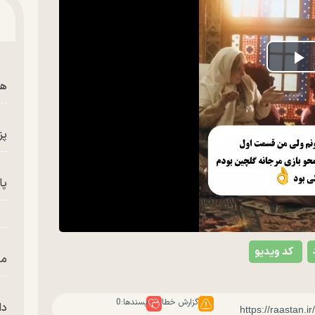
P
هم
V
پز
پای
کد ویدیو
من
گزارش خطا
پسندها:
0
دا