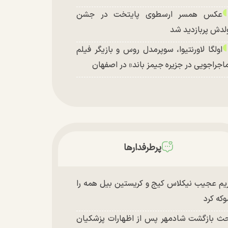
عکس همسر ارسطوی پایتخت در جشن
لدش پربازدید شد
اولگا لاورنتیوا، سوپرمدل روس و بازیگر فیلم
اجراجویی در جزیره جیمز باند» در اصفهان
پرطرفدارها
یم عجیب نیکلاس کیج و کریستین بیل همه را
که کرد
ث بازگشت شادمهر پس از اظهارات پزشکیان