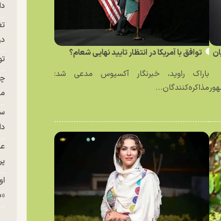
دا
تغ
در ج
ان
توافق با آمریکا در انتظار تایید نهایی شعام؟
تو
باراک راوید، خبرنگار آکسیوس مدعی شد:
چن
ور
مذاکره‌کنندگان...
من
سا
دا
عک
پر
او
«م