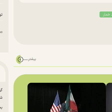
تو
 خمار
«م
گر
شو
بح