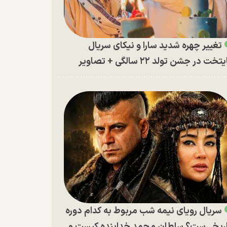
تغییر چهره شدید سارا و نیکای سریال
تخت در جشن تولد ۲۲ سالگی + تصاویر
سریال رویای نیمه شب مربوط به کدام دوره
ریخی‌ست؟ سلطان محمد خدابنده کیست و