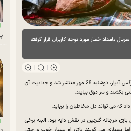
پای
ریال بامداد خمار مورد توجه کاربران قرار گرفته
قسمت اول «بامداد خمار» ساخته نرگس آبیار، دوشنبه 28 مهر منتشر شد و جذابیت آن
 بکشند و سر ذوق بیایند.
د که می تواند دل مخاطبان را برباید.
بازی مرجانه گلچین در نقش دایه بود. البته برخی
ما بسیاری می گویند بازی او بسیار خوب و حتی
تا