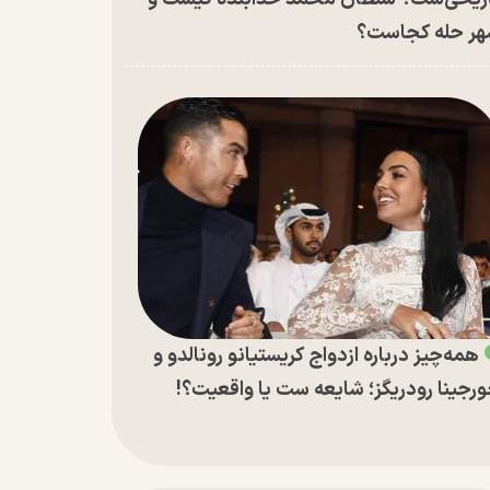
ر حله کجاست؟
همه‌چیز درباره ازدواج کریستیانو رونالدو و
رجینا رودریگز؛ شایعه ست یا واقعیت؟!