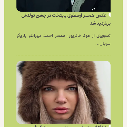
عکس همسر ارسطوی پایتخت در جشن تولدش
پربازدید شد
تصویری از مونا فائزپور، همسر احمد مهرانفر بازیگر
سریال...