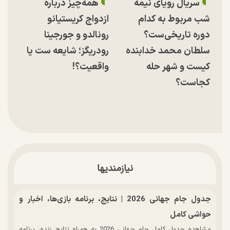
سریال رویای نیمه
همه‌چیز درباره
شب مربوط به کدام
ازدواج کریستیانو
دوره تاریخی‌ست؟
رونالدو و جورجینا
سلطان محمد خدابنده
رودریگز؛ شایعه ست یا
کیست و شهر حله
واقعیت؟!
کجاست؟
نیازمندیها
جدول جام جهانی 2026 | نتایج، برنامه بازی‌ها، اخبار و
حواشی کامل
مشاهده جدول کامل جام جهانی 2026 به همراه نتایج زنده، برنامه