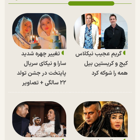
گریم عجیب نیکلاس
تغییر چهره شدید
کیج و کریستین بیل
سارا و نیکای سریال
همه را شوکه کرد
پایتخت در جشن تولد
۲۲ سالگی + تصاویر