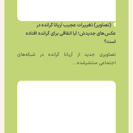
(تصاویر) تغییرات عجیب آریانا گرانده در
عکس‌های جدیدش؛ آیا اتفاقی برای گرانده افتاده
است؟
تصاویری جدید از آریانا گرانده در شبکه‌های
اجتماعی منتشرشده...