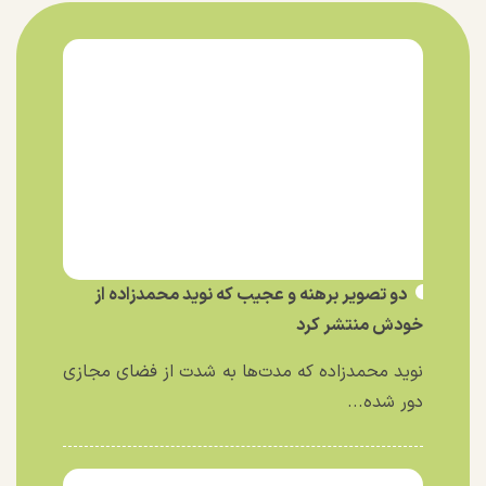
دو تصویر برهنه و عجیب که نوید محمدزاده از
خودش منتشر کرد
نوید محمدزاده که مدت‌ها به شدت از فضای مجازی
دور شده...