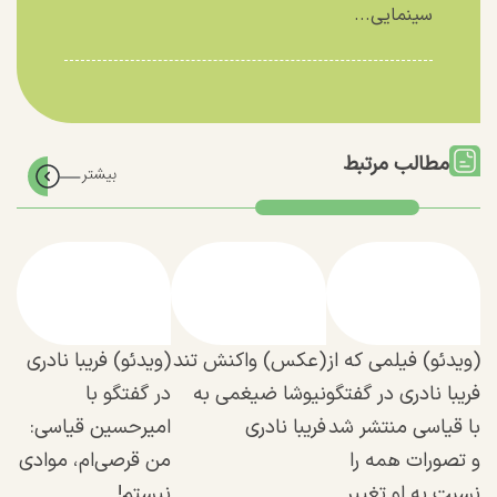
سینمایی...
مطالب مرتبط
(ویدئو) فیلمی که از
(عکس) واکنش تند
(ویدئو) فریبا نادری
فریبا نادری در گفتگو
نیوشا ضیغمی به
در گفتگو با
با قیاسی منتشر شد
فریبا نادری
امیرحسین قیاسی:
و تصورات همه را
من قرصی‌ام، موادی
نسبت به او تغییر
نیستم!