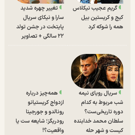
گریم عجیب نیکلاس
تغییر چهره شدید
کیج و کریستین بیل
سارا و نیکای سریال
همه را شوکه کرد
پایتخت در جشن تولد
۲۲ سالگی + تصاویر
سریال رویای نیمه
همه‌چیز درباره
شب مربوط به کدام
ازدواج کریستیانو
دوره تاریخی‌ست؟
رونالدو و جورجینا
سلطان محمد خدابنده
رودریگز؛ شایعه ست یا
کیست و شهر حله
واقعیت؟!