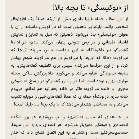
از «نوکیسگی» تا بچه‌ بالا!
از این منظر، جمله فریبا نادری بیش از آن‌که صرفاً یک اظهارنظر
شخصی باشد، بازنمایی ذهنیتی است که در گویش عامیانه از آن با
عنوان «نوکیسگی» یاد می‌شود؛ ذهنیتی که میل به تمایز و نمایش
فاصله‌ طبقاتی را در پسِ شوخی پنهان می‌کند. نادری در ادامۀ
گفت‌وگو نیز ناخودآگاه به این برداشت دامن می‌زند؛ آن‌جا که
می‌گوید: «حالا که این‌ها را می‌گویم باز هم می‌گویند شوهرِ پولدار
کرده و از این حرف‌ها می‌زند.» سپس برای تلطیف گفته‌هایش، به
سابقه‌ خانوادگی اشاره می‌کند و می‌گوید مادربزرگش ساکن محله
مولوی تهران بوده است، اما در پایان گفت‌وگو در پاسخ به شوخی
مجری، با خنده می‌گوید: «اگر در خانه زعفرانیه هم نمانم، می‌روم
خانه پدرم در ونک!» جمله‌ای که عملاً گفته‌های قبلی را دوباره تثبیت
می‌کند و به مخاطب هشدار می‌دهد که با یک بچۀ بالا طرف است!
در جامعه‌ای که میان «بالاشهر» و «پایین‌شهر» هر روز شکاف
اقتصادی و فرهنگی عمیق‌تر می‌شود، هر کلمه‌ای درباره این مرزها،
حساسیت‌برانگیز است. واکنش‌ها به این اتفاق نشان داد که افکار