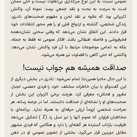
عمومی نسبت به این نوع مرزگذاری بی‌تفاوت نیست و حتی ممکن
است به سرعت به بحث و نقد جمعی برسد؛ نمونه آن، واکنش
کاربرانی بود که علاوه بر نقد لحن و مفهوم صحبت‌های نادری،
زندگی شخصی، گذشته‌ و ازدواج قبلی او را هم محور انتقادات خود
قرار دادند. این اتفاق نشان می‌دهد که وقتی سخنی نشان‌دهنده
فخرفروشی و فاصله طبقاتی باشد، افکار عمومی نه فقط به جمله،
بلکه به تمامی موضوعات مرتبط با آن فرد واکنش نشان می‌دهد؛
واکنشی که حتی گاهی با قضاوت نیز همراه می‌شود.
صداقت همیشه هم جواب نیست!
با این حال ماجرا همین‌جا تمام نمی‌شود؛ نادری در بخش دیگری از
این گفت‌وگو با بیان خاطرات مختلف، خود را فردی «عصبی، لجباز،
مغرور و فحاش» معرفی کرد. هرچند برخی کاربران این بخش از
صحبت‌های او را نشانه‌ای از صداقت دانستند، اما در عرصه رسانه، هر
صراحت شخصی لزوماً ارزش حرفه‌ای به همراه ندارد. برنامه‌ای با
مخاطبان فراوان که عموم آنها را نیز نسل زد (Z ) تشکیل می‌دهد
ظرفیت بازتاب گسترده هر گفته‌ای را دارد و هنگامی که فردی مشهور
مقابل دوربین قرار می‌گیرد، بخشی از تصویر عمومی او در ذهن