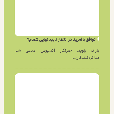
توافق با آمریکا در انتظار تایید نهایی شعام؟
باراک راوید، خبرنگار آکسیوس مدعی شد:
مذاکره‌کنندگان...