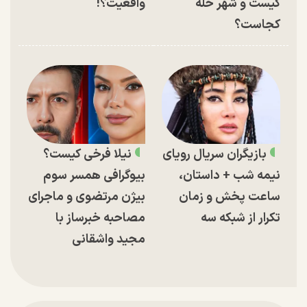
کیست و شهر حله
واقعیت؟!
کجاست؟
بازیگران سریال رویای
نیلا فرخی کیست؟
نیمه شب + داستان،
بیوگرافی همسر سوم
ساعت پخش و زمان
بیژن مرتضوی و ماجرای
تکرار از شبکه سه
مصاحبه خبرساز با
مجید واشقانی