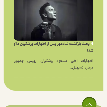
بحث بازگشت شادمهر پس از اظهارات پزشکیان داغ
شد!
اظهارات اخیر مسعود پزشکیان، رییس جمهور
درباره تسهیل...