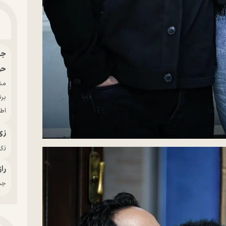
حو
بر
اط
زی
زی‌
راز
جدی