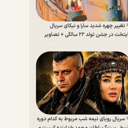
تغییر چهره شدید سارا و نیکای سریال
تخت در جشن تولد ۲۲ سالگی + تصاویر
سریال رویای نیمه شب مربوط به کدام دوره
ریخی‌ست؟ سلطان محمد خدابنده کیست و