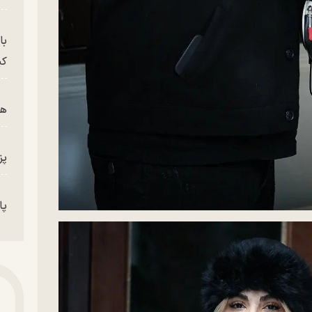
با
کی
هم
پز
پای
من