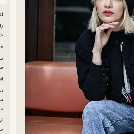
اد
خز
عل
نق
من
اف
بی
سر
دا
آی
نق