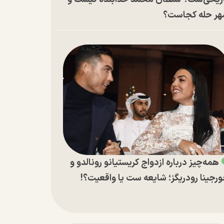
ر حله کجاست؟
همه‌چیز درباره ازدواج کریستیانو رونالدو و
رجینا رودریگز؛ شایعه ست یا واقعیت؟!