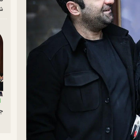
شه
جو