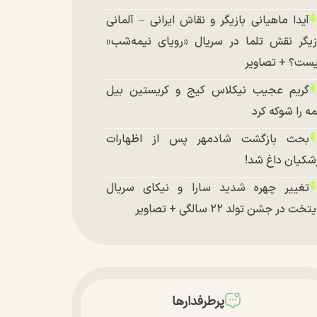
آیدا ماهیانی بازیگر و نقاش ایرانی – آلمانی
زیگر نقش تلما در سریال «رویای نیمه‌شب»
ست؟ + تصاویر
گریم عجیب نیکلاس کیج و کریستین بیل
ه را شوکه کرد
بحث بازگشت شادمهر پس از اظهارات
شکیان داغ شد!
تغییر چهره شدید سارا و نیکای سریال
تخت در جشن تولد ۲۲ سالگی + تصاویر
توافق با آمریکا در انتظار تایید نهایی شعام؟
چند تصویر بسیار زیبا و جدید از هدیه تهرانی
تشر شد
پرطرفدارها