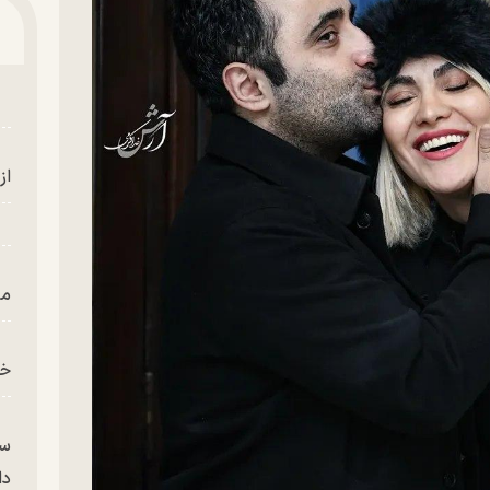
از
من
خز
سر
دا