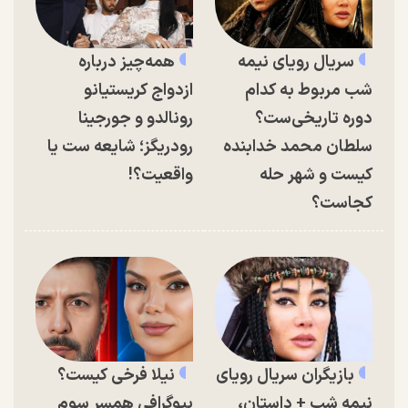
سریال رویای نیمه
همه‌چیز درباره
شب مربوط به کدام
ازدواج کریستیانو
دوره تاریخی‌ست؟
رونالدو و جورجینا
سلطان محمد خدابنده
رودریگز؛ شایعه ست یا
کیست و شهر حله
واقعیت؟!
کجاست؟
بازیگران سریال رویای
نیلا فرخی کیست؟
نیمه شب + داستان،
بیوگرافی همسر سوم