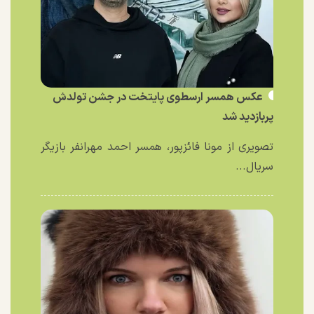
عکس همسر ارسطوی پایتخت در جشن تولدش
پربازدید شد
تصویری از مونا فائزپور، همسر احمد مهرانفر بازیگر
سریال...