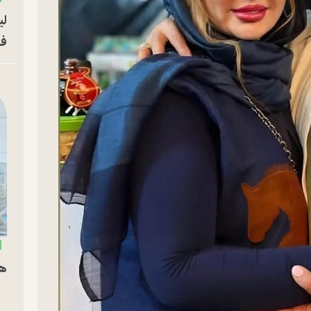
لی
فو
هم