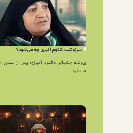
سرنوشت کلثوم اکبری چه می‌شود؟
پرونده جنجالی «کلثوم اکبری» پس از صدور 
۱۰ فقره...