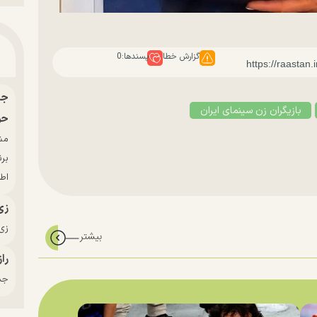
گزارش خطا
پسندها:
0
بازیگران زن سینمای ایران
حو
بر
اط
زی
زی‌
راز
جدی