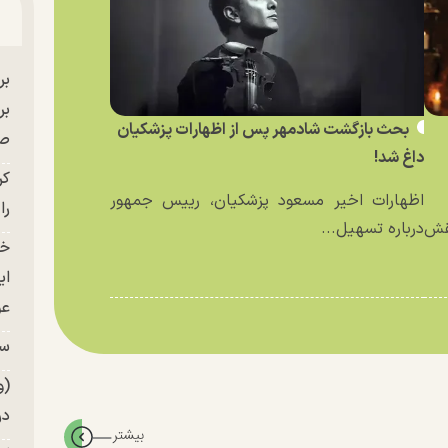
بر
بحث بازگشت شادمهر پس از اظهارات پزشکیان
صح
داغ شد!
کر
اظهارات اخیر مسعود پزشکیان، رییس جمهور
را
نقش
درباره تسهیل...
خو
ای
عو
سر
(و
در