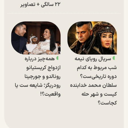
۲۲ سالگی + تصاویر
سریال رویای نیمه
همه‌چیز درباره
شب مربوط به کدام
ازدواج کریستیانو
دوره تاریخی‌ست؟
رونالدو و جورجینا
سلطان محمد خدابنده
رودریگز؛ شایعه ست یا
کیست و شهر حله
واقعیت؟!
کجاست؟