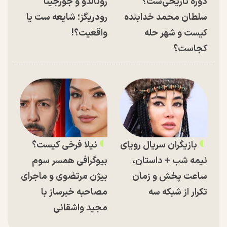
دوره تاریخی‌ست؟
رونالدو و جورجینا
سلطان محمد خدابنده
رودریگز؛ شایعه ست یا
کیست و شهر حله
واقعیت؟!
کجاست؟
بازیگران سریال رویای
نیلا فرخی کیست؟
نیمه شب + داستان،
بیوگرافی همسر سوم
ساعت پخش و زمان
بیژن مرتضوی و ماجرای
تکرار از شبکه سه
مصاحبه خبرساز با
مجید واشقانی