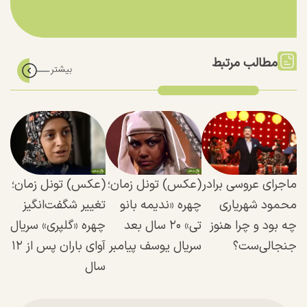
مطالب مرتبط
ماجرای عروسی برادر
(عکس) تونل زمان؛
(عکس) تونل زمان؛
محمود شهریاری
چهره «ندیمه بانو
تغییر شگفت‌انگیز
چه بود و چرا هنوز
تی» ۲۰ سال بعد
چهره «گلپری» سریال
جنجالی‌ست؟
سریال یوسف پیامبر
آوای باران پس از ۱۲
سال