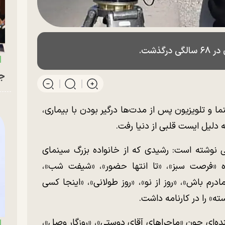
گذشت.
جو
و تلویزیون پس از مدت‌ها درگیر بودن با بیماری،
ی نوشته است: رشیدی که از خانواده بزرگ سینمای
تاه «فرصت سبز»، «تا انتها حضور»، «شیفت شب»،
رم باش»، «روز از نو»، «روز طولانی»، «اینجا کسی
» را در کارنامه داشت.
نده‌ای چون «ماجراهای آقای دوستی»، «روزگار وصل»،