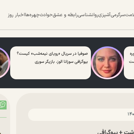
امت
سرگرمی
آشپزی
روانشناسی
رابطه و عشق
حوادث
چهره‌ها
اخبار روز
ره
صوفیا در سریال «رویای نیمه‌شب» کیست؟
ست
بیوگرافی سوزانا الوز، بازیگر سوری
شت + بیوگرافی