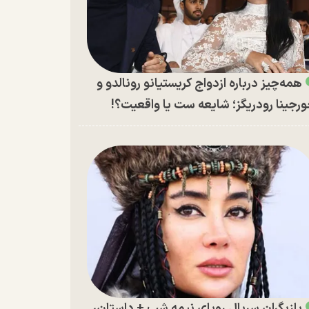
همه‌چیز درباره ازدواج کریستیانو رونالدو و
رجینا رودریگز؛ شایعه ست یا واقعیت؟!
بازیگران سریال رویای نیمه شب + داستان،