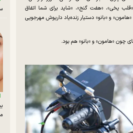
ن»، «قلب یخی»، «هفت گنج»، «شاید برای شما اتفاق
سا
 «هامون» و «بانو» دستیار زنده‌یاد داریوش مهرجویی
های چون «هامون» و «بانو» هم بود.
بی
مج