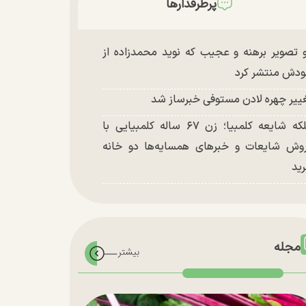
پرطرفدارها
 تصویر برهنه و عجیب که نوید محمدزاده از
دش منتشر کرد
ییر چهره لادن مستوفی خبرساز شد
ملکه شایعه کلمبیا؛ زن ۶۷ ساله کلمبیایی با
وش شایعات و خبر‌های همسایه‌ها دو خانه
ید
مجله