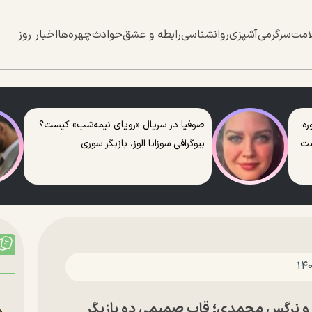
امت
سرگرمی
آشپزی
روانشناسی
رابطه و عشق
حوادث
چهره‌ها
اخبار روز
ره
صوفیا در سریال «رویای نیمه‌شب» کیست؟
ست
بیوگرافی سوزانا الوز، بازیگر سوری
ری و نرگس محمدی؛ قاب صمیمی دو بازیگر