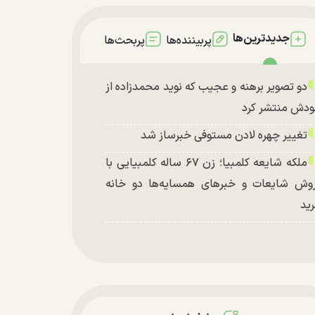
جدیدترین‌ها
پربیننده‌ها
پربحث‌ها
دو تصویر برهنه و عجیب که نوید محمدزاده از
دش منتشر کرد
تغییر چهره لادن مستوفی خبرساز شد
ملکه شایعه کلمبیا؛ زن ۶۷ ساله کلمبیایی با
وش شایعات و خبر‌های همسایه‌ها دو خانه
ید