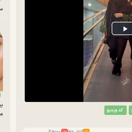
سا
P
V
بی
کد ویدیو
مج
گزارش خطا
پسندها:
0