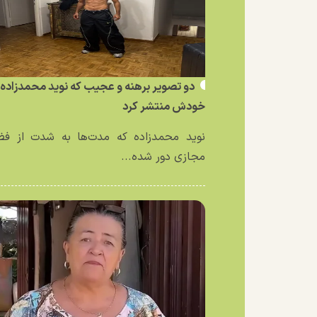
دو تصویر برهنه و عجیب که نوید محمدزاده ا
خودش منتشر کرد
نوید محمدزاده که مدت‌ها به شدت از فض
مجازی دور شده...