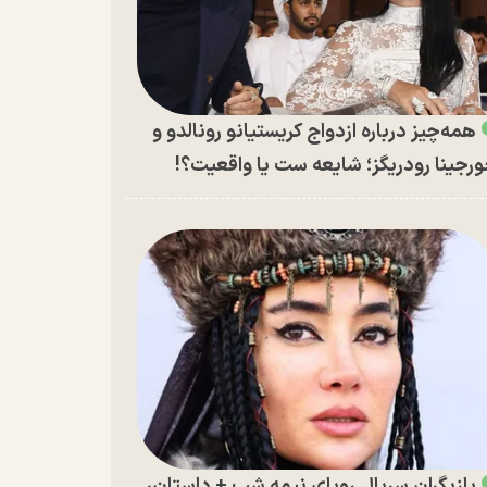
همه‌چیز درباره ازدواج کریستیانو رونالدو و
رجینا رودریگز؛ شایعه ست یا واقعیت؟!
بازیگران سریال رویای نیمه شب + داستان،