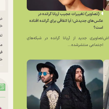
(تصاویر) تغییرات عجیب آریانا گرانده در
دو
عکس‌های جدیدش؛ آیا اتفاقی برای گرانده افتاده
خو
است؟
تغ
ه‌اش
تصاویری جدید از آریانا گرانده در شبکه‌های
اجتماعی منتشرشده...
فر
خر