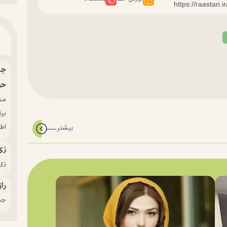
حو
بر
اط
زی
زی‌
راز
جدی