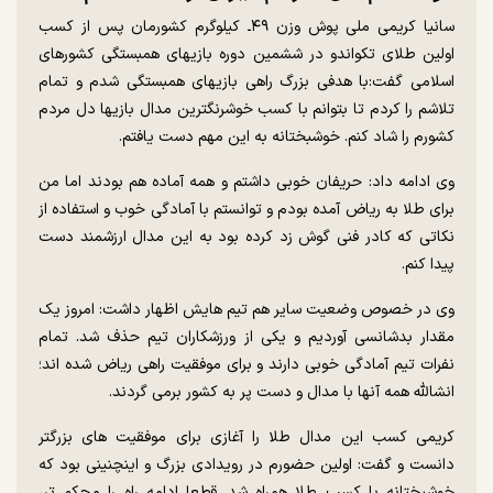
سانیا کریمی ملی پوش وزن ۴۹ـ کیلوگرم کشورمان پس از کسب
اولین طلای تکواندو در ششمین دوره بازیهای همبستگی کشورهای
اسلامی گفت:با هدفی بزرگ راهی بازیهای همبستگی شدم و تمام
تلاشم را کردم تا بتوانم با کسب خوشرنگترین مدال بازیها دل مردم
کشورم را شاد کنم. خوشبختانه به این مهم دست یافتم.
وی ادامه داد: حریفان خوبی داشتم و همه آماده هم بودند اما من
برای طلا به ریاض آمده بودم و توانستم با آمادگی خوب و استفاده از
نکاتی که کادر فنی گوش زد کرده بود به این مدال ارزشمند دست
پیدا کنم.
وی در خصوص وضعیت سایر هم تیم هایش اظهار داشت: امروز یک
مقدار بدشانسی آوردیم و یکی از ورزشکاران تیم حذف شد. تمام
نفرات تیم آمادگی خوبی دارند و برای موفقیت راهی ریاض شده اند؛
انشالله همه آنها با مدال و دست پر به کشور برمی گردند.
کریمی کسب این مدال طلا را آغازی برای موفقیت های بزرگتر
دانست و گفت: اولین حضورم در رویدادی بزرگ و اینچنینی بود که
خوشبختانه با کسب طلا همراه شد. قطعا ادامه راه را محکم تر،