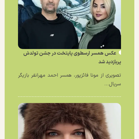
عکس همسر ارسطوی پایتخت در جشن تولدش
پربازدید شد
تصویری از مونا فائزپور، همسر احمد مهرانفر بازیگر
سریال...