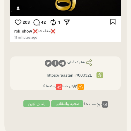
اشتراک گذاری:
گزارش خطا
پسندها:
0
مجید واشقانی
زندان اوین
برچسب ها: