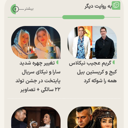
به روایت دیگر
گریم عجیب نیکلاس
تغییر چهره شدید
کیج و کریستین بیل
سارا و نیکای سریال
همه را شوکه کرد
پایتخت در جشن تولد
۲۲ سالگی + تصاویر