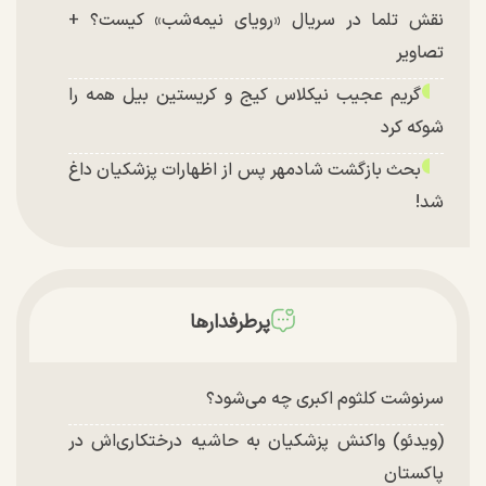
نقش تلما در سریال «رویای نیمه‌شب» کیست؟ +
تصاویر
گریم عجیب نیکلاس کیج و کریستین بیل همه را
شوکه کرد
بحث بازگشت شادمهر پس از اظهارات پزشکیان داغ
شد!
تغییر چهره شدید سارا و نیکای سریال پایتخت در
جشن تولد ۲۲ سالگی + تصاویر
توافق با آمریکا در انتظار تایید نهایی شعام؟
پرطرفدارها
چند تصویر بسیار زیبا و جدید از هدیه تهرانی منتشر
شد
سرنوشت کلثوم اکبری چه می‌شود؟
(ویدئو) واکنش پزشکیان به حاشیه درختکاری‌اش در
پاکستان