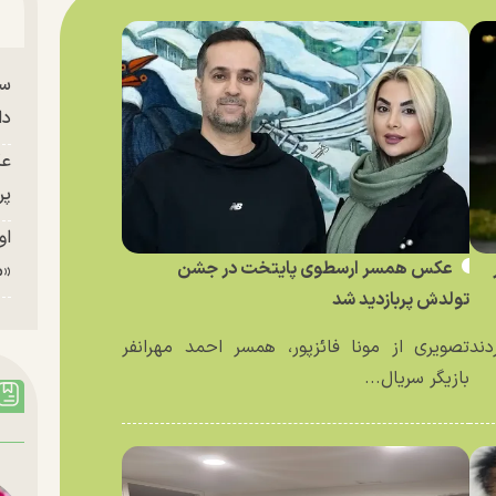
سا
دا
عک
پر
او
عکس همسر ارسطوی پایتخت در جشن
«م
تولدش پربازدید شد
دند
تصویری از مونا فائزپور، همسر احمد مهرانفر
بازیگر سریال...