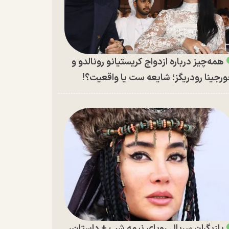
همه‌چیز درباره ازدواج کریستیانو رونالدو و
رجینا رودریگز؛ شایعه ست یا واقعیت؟!
بازیگران سریال رویای نیمه شب + داستان،