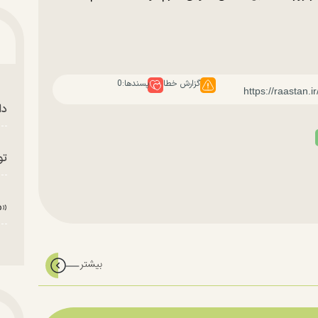
گزارش خطا
پسندها:
0
دا
تو
«م