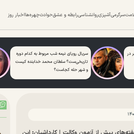
امت
سرگرمی
آشپزی
روانشناسی
رابطه و عشق
حوادث
چهره‌ها
اخبار روز
 در
سریال رویای نیمه شب مربوط به کدام دوره
تاریخی‌ست؟ سلطان محمد خدابنده کیست
و شهر حله کجاست؟
ه‌های پیش از آزمون وکالت | کارداشیان: این