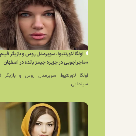
اولگا لاورنتیوا، سوپرمدل روس و بازیگر فیلم
«ماجراجویی در جزیره جیمز باند» در اصفهان
اولگا لاورنتیوا، سوپرمدل روس و بازیگر ف
سینمایی...