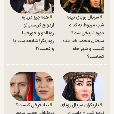
سریال رویای نیمه
همه‌چیز درباره
شب مربوط به کدام
ازدواج کریستیانو
دوره تاریخی‌ست؟
رونالدو و جورجینا
سلطان محمد خدابنده
رودریگز؛ شایعه ست یا
کیست و شهر حله
واقعیت؟!
کجاست؟
بازیگران سریال رویای
نیلا فرخی کیست؟
نیمه شب + داستان،
بیوگرافی همسر سوم