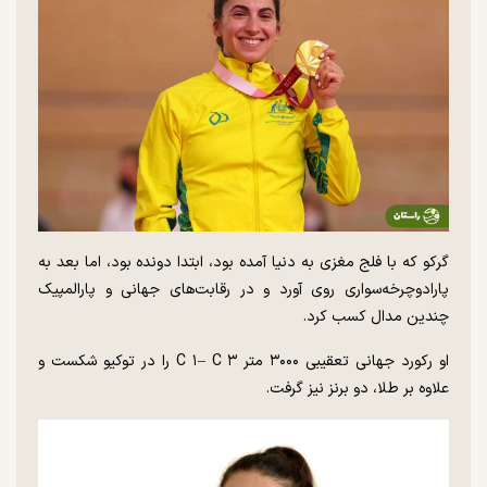
گرکو که با فلج مغزی به دنیا آمده بود، ابتدا دونده بود، اما بعد به
پارادوچرخه‌سواری روی آورد و در رقابت‌های جهانی و پارالمپیک
چندین مدال کسب کرد.
او رکورد جهانی تعقیبی ۳۰۰۰ متر C ۱– C ۳ را در توکیو شکست و
علاوه بر طلا، دو برنز نیز گرفت.