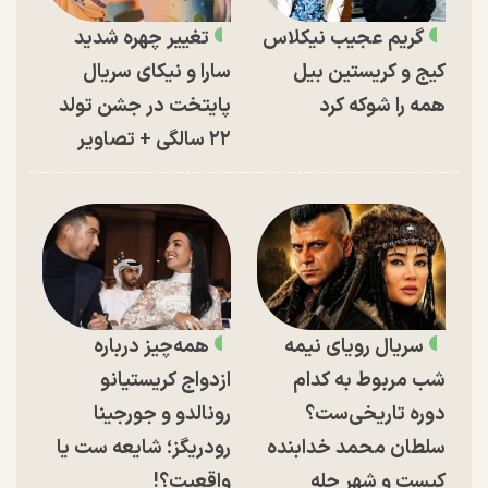
گریم عجیب نیکلاس
تغییر چهره شدید
کیج و کریستین بیل
سارا و نیکای سریال
همه را شوکه کرد
پایتخت در جشن تولد
۲۲ سالگی + تصاویر
سریال رویای نیمه
همه‌چیز درباره
شب مربوط به کدام
ازدواج کریستیانو
دوره تاریخی‌ست؟
رونالدو و جورجینا
سلطان محمد خدابنده
رودریگز؛ شایعه ست یا
کیست و شهر حله
واقعیت؟!