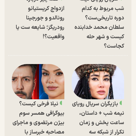
شب مربوط به کدام
ازدواج کریستیانو
دوره تاریخی‌ست؟
رونالدو و جورجینا
سلطان محمد خدابنده
رودریگز؛ شایعه ست یا
کیست و شهر حله
واقعیت؟!
کجاست؟
بازیگران سریال رویای
نیلا فرخی کیست؟
نیمه شب + داستان،
بیوگرافی همسر سوم
ساعت پخش و زمان
بیژن مرتضوی و ماجرای
تکرار از شبکه سه
مصاحبه خبرساز با