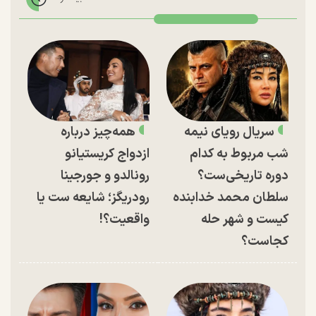
سریال رویای نیمه
همه‌چیز درباره
شب مربوط به کدام
ازدواج کریستیانو
دوره تاریخی‌ست؟
رونالدو و جورجینا
سلطان محمد خدابنده
رودریگز؛ شایعه ست یا
کیست و شهر حله
واقعیت؟!
کجاست؟