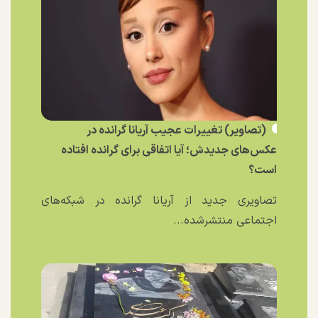
(تصاویر) تغییرات عجیب آریانا گرانده در
عکس‌های جدیدش؛ آیا اتفاقی برای گرانده افتاده
است؟
تصاویری جدید از آریانا گرانده در شبکه‌های
اجتماعی منتشرشده...