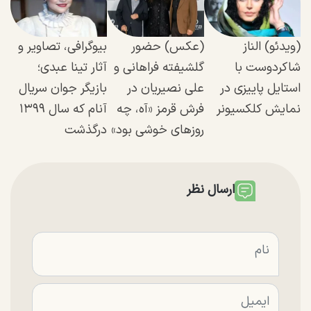
(ویدئو) الناز
(عکس) حضور
بیوگرافی، تصاویر و
شاکردوست با
گلشیفته فراهانی و
آثار تینا عبدی؛
استایل پاییزی در
علی نصیریان در
بازیگر جوان سریال
نمایش کلکسیونر
فرش قرمز «آه، چه
آنام که سال ۱۳۹۹
روزهای خوشی بود»
درگذشت
ارسال نظر